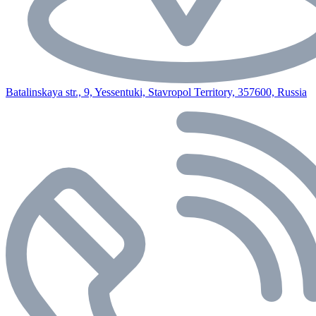
Batalinskaya str., 9, Yessentuki, Stavropol Territory, 357600, Russia