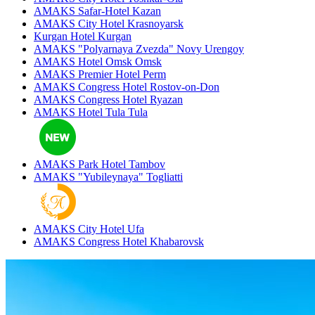
AMAKS Safar-Hotel
Kazan
AMAKS City Hotel
Krasnoyarsk
Kurgan Hotel
Kurgan
AMAKS "Polyarnaya Zvezda"
Novy Urengoy
AMAKS Hotel Omsk
Omsk
AMAKS Premier Hotel
Perm
AMAKS Congress Hotel
Rostov-on-Don
AMAKS Congress Hotel
Ryazan
AMAKS Hotel Tula
Tula
AMAKS Park Hotel
Tambov
AMAKS "Yubileynaya"
Togliatti
AMAKS City Hotel
Ufa
AMAKS Congress Hotel
Khabarovsk