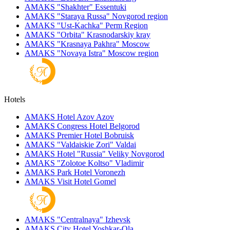
AMAKS "Shakhter"
Essentuki
AMAKS "Staraya Russa"
Novgorod region
AMAKS "Ust-Kachka"
Perm Region
AMAKS "Orbita"
Krasnodarskiy kray
AMAKS "Krasnaya Pakhra"
Moscow
AMAKS "Novaya Istra"
Moscow region
Hotels
AMAKS Hotel Azov
Azov
AMAKS Congress Hotel
Belgorod
AMAKS Premier Hotel
Bobruisk
AMAKS "Valdaiskie Zori"
Valdai
AMAKS Hotel "Russia"
Veliky Novgorod
AMAKS "Zolotoe Koltso"
Vladimir
AMAKS Park Hotel
Voronezh
AMAKS Visit Hotel
Gomel
AMAKS "Centralnaya"
Izhevsk
AMAKS City Hotel
Yoshkar-Ola