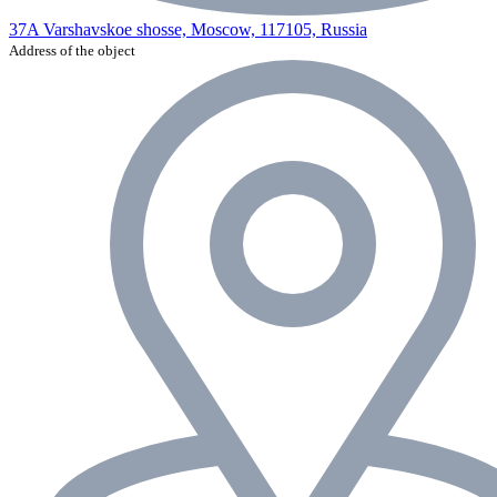
37A Varshavskoe shosse, Moscow, 117105, Russia
Address of the object