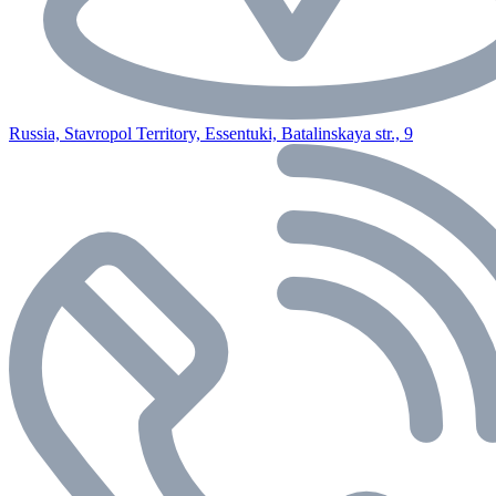
Russia, Stavropol Territory, Essentuki, Batalinskaya str., 9